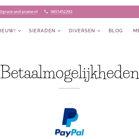
@grace-and-praise.nl
0651452292
IEUW!
SIERADEN
DIVERSEN
BLOG
M
Betaalmogelijkhede