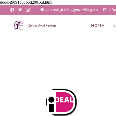
google9891b53b6d2001cd.html
verzendtijd 2-5 dagen, > €50 gratis
info
Grace And Praise
HOME
N