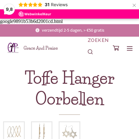
×
31
Reviews
9,8
google9891b53b6d2001cd.html
verzendtijd 2-5 dagen, > €50 gratis
ZOEKEN
Grace And Praise
Toffe Hanger
Oorbellen