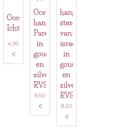
Oorbellen
hangoorbel-
Oorsteker
hangers
ster-
Ichtus
Parels
van-
in
israel
4,95
goud
in
€
en
goud
zilverkleurig
en
RVS
zilver
RVS
8,50
8,50
€
€