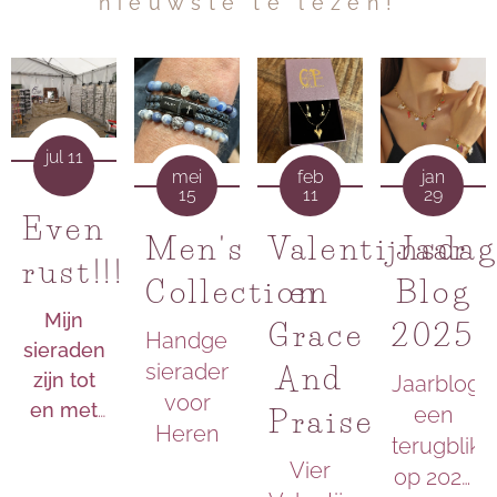
nieuwste te lezen!
jul 11
mei
feb
jan
15
11
29
Even
Men's
Valentijnsdag
Jaar
rust!!!
Collection
en
Blog
Mijn
Grace
2025
Handgemaakte
sieraden
sieraden
And
zijn tot
Jaarblog:
voor
en met
een
Praise
Heren
25 juli
terugblik
Vier
2026
op 2025