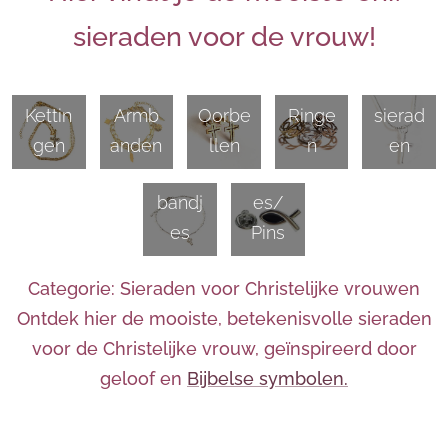
sieraden voor de vrouw!
Zilver
en
Kettin
Armb
Oorbe
Ringe
sierad
gen
anden
llen
n
en
Enkel
Broch
bandj
es/
es
Pins
Categorie: Sieraden voor Christelijke vrouwen
Ontdek hier de mooiste, betekenisvolle sieraden
voor de Christelijke vrouw, geïnspireerd door
geloof en
Bijbelse symbolen.