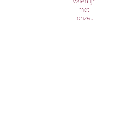
verkrijgbaar
Valentijnsdag
en op
in de
met
naar
tent van
onze
2026
New
tijdloze
Wine. In
sieraden
deze
periode
nemen
we
bewust
rust en
tijd voor
elkaar,
zodat
we met
nieuwe
inspiratie