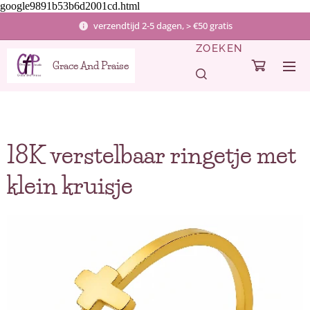
google9891b53b6d2001cd.html
verzendtijd 2-5 dagen, > €50 gratis
ZOEKEN
Grace And Praise
18K verstelbaar ringetje met
klein kruisje