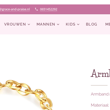
@grace-and-praise.nl
0651452292
VROUWEN
MANNEN
KIDS
BLOG
M
Armb
Armband ri
Materiaal: