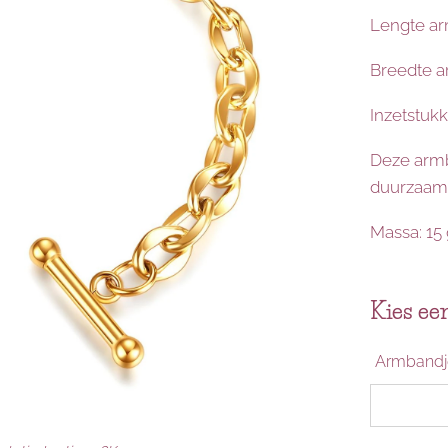
Lengte ar
Breedte a
Inzetstukk
Deze armb
duurzaam 
Massa: 15
Kies een
Armbandj