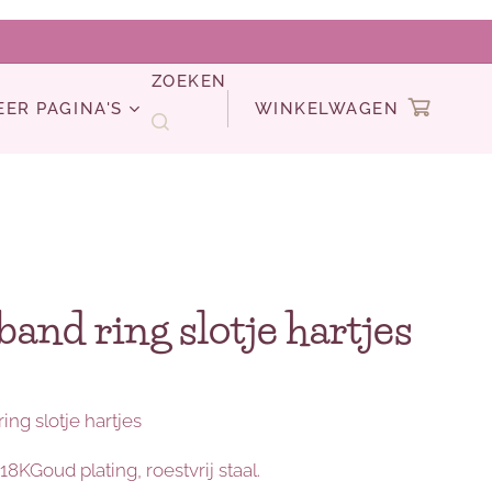
ZOEKEN
EER PAGINA'S
WINKELWAGEN
and ring slotje hartjes
ng slotje hartjes
 18KGoud plating, roestvrij staal.