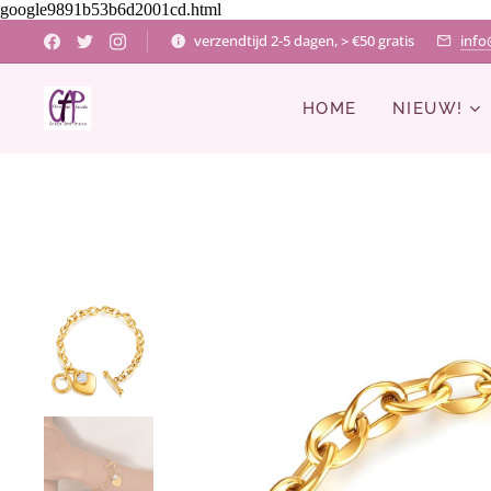
google9891b53b6d2001cd.html
verzendtijd 2-5 dagen, > €50 gratis
info
HOME
NIEUW!