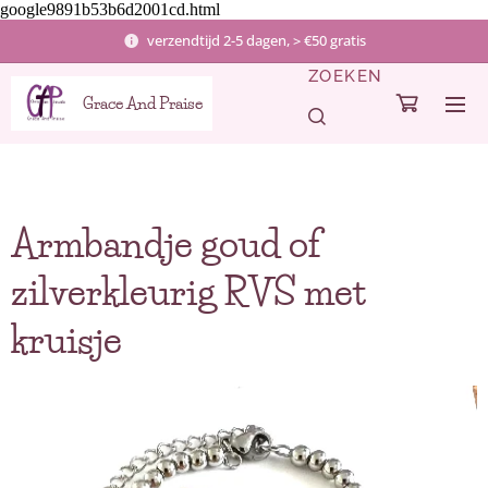
google9891b53b6d2001cd.html
verzendtijd 2-5 dagen, > €50 gratis
ZOEKEN
Grace And Praise
Armbandje goud of
zilverkleurig RVS met
kruisje