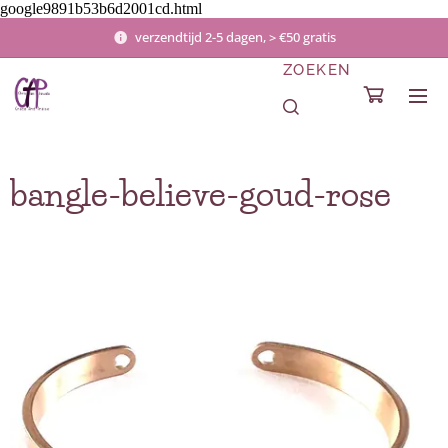
google9891b53b6d2001cd.html
verzendtijd 2-5 dagen, > €50 gratis
ZOEKEN
bangle-believe-goud-rose