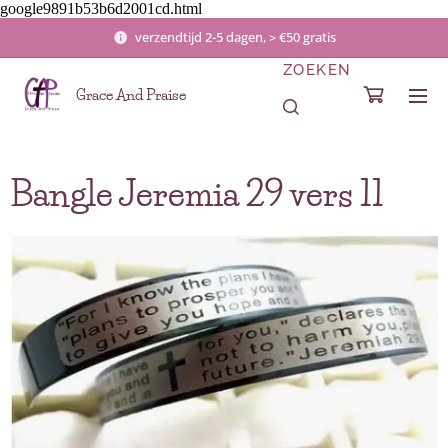
google9891b53b6d2001cd.html
verzendtijd 2-5 dagen, > €50 gratis
ZOEKEN
Grace And Praise
Bangle Jeremia 29 vers 11