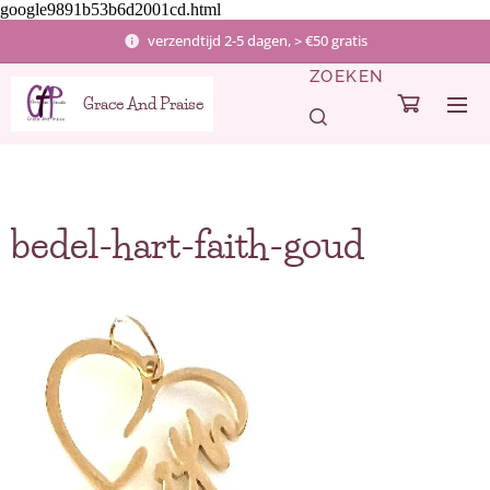
google9891b53b6d2001cd.html
verzendtijd 2-5 dagen, > €50 gratis
ZOEKEN
Grace And Praise
bedel-hart-faith-goud