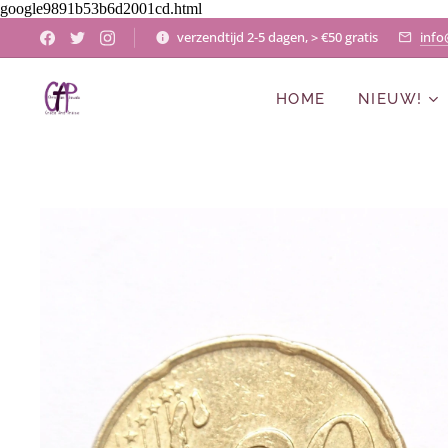
google9891b53b6d2001cd.html
verzendtijd 2-5 dagen, > €50 gratis
info
HOME
NIEUW!