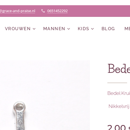
@grace-and-praise.nl
0651452292
VROUWEN
MANNEN
KIDS
BLOG
M
Bede
Bedel Krui
Nikkelvri
2,00