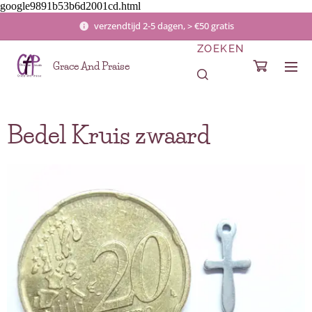
google9891b53b6d2001cd.html
verzendtijd 2-5 dagen, > €50 gratis
ZOEKEN
Grace And Praise
Bedel Kruis zwaard