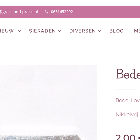
@grace-and-praise.nl
0651452292
IEUW!
SIERADEN
DIVERSEN
BLOG
M
Bede
Bedel Lov
Nikkelvrij
2,00