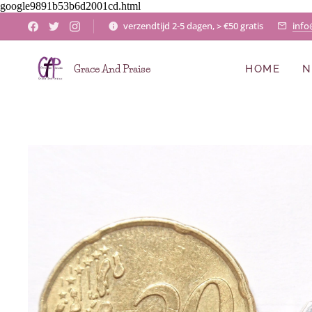
google9891b53b6d2001cd.html
verzendtijd 2-5 dagen, > €50 gratis
info
Grace And Praise
HOME
N