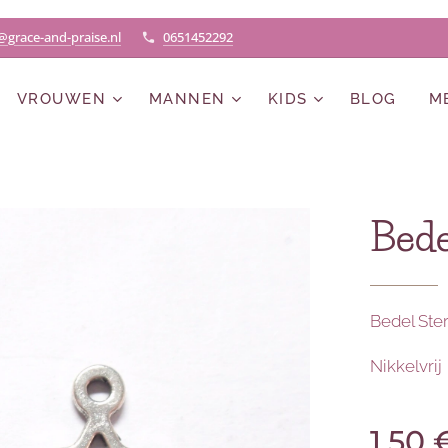
@grace-and-praise.nl
0651452292
VROUWEN
MANNEN
KIDS
BLOG
M
Bede
Bedel Ster
Nikkelvrij
1,50