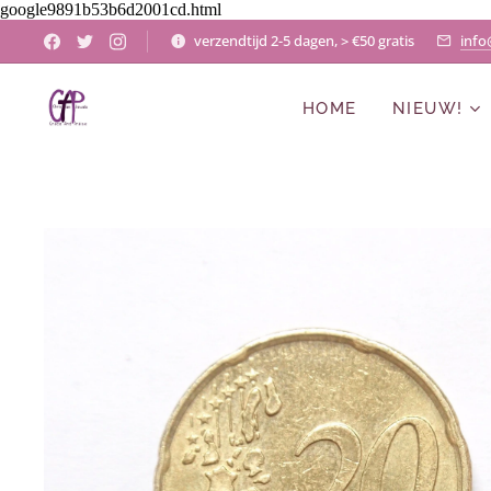
google9891b53b6d2001cd.html
verzendtijd 2-5 dagen, > €50 gratis
info
HOME
NIEUW!