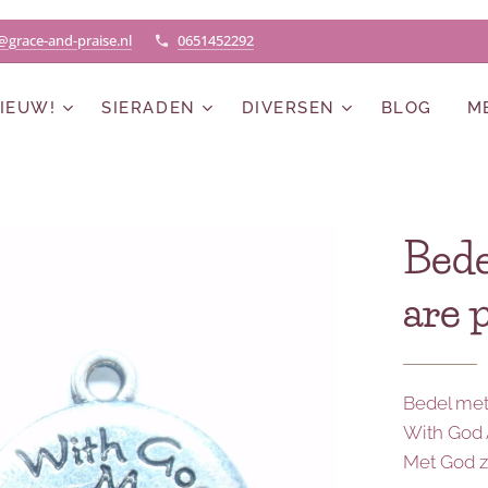
@grace-and-praise.nl
0651452292
IEUW!
SIERADEN
DIVERSEN
BLOG
M
Bede
are 
Bedel met
With God 
Met God zi