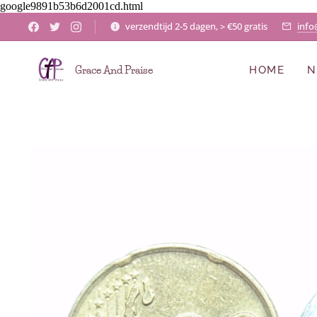
google9891b53b6d2001cd.html
verzendtijd 2-5 dagen, > €50 gratis
info
Grace And Praise
HOME
N