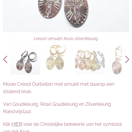
creool-amulet-kruis-goud-zilver-roségoudkleurig
creool-amulet-kruis-zilverkleurig
Mooie Creool Oorbellen met amulet met daarop een
stralend kruis
Van Goudkleurig, Rosé Goudkleurig en Zilverkleurig
Roestvrijstaal
creool-amulet-kruis-roségoudkleurig
creool-amulet-kruis-goudkleurig
Klik
HIER
voor de Christelijke betekenis van het symbool
van het Kruis