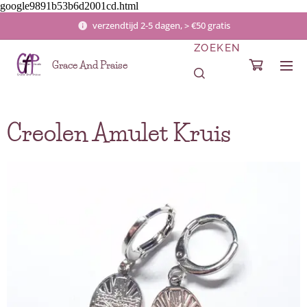
google9891b53b6d2001cd.html
verzendtijd 2-5 dagen, > €50 gratis
ZOEKEN
Grace And Praise
Creolen Amulet Kruis