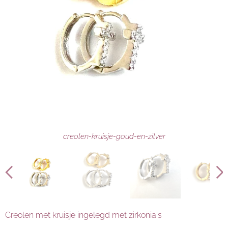
creolen-kruisje-goud-en-zilver
creool-kruisje-goud
creool-kruisje-zilver
creolen-kruisje
Creolen met kruisje ingelegd met zirkonia's