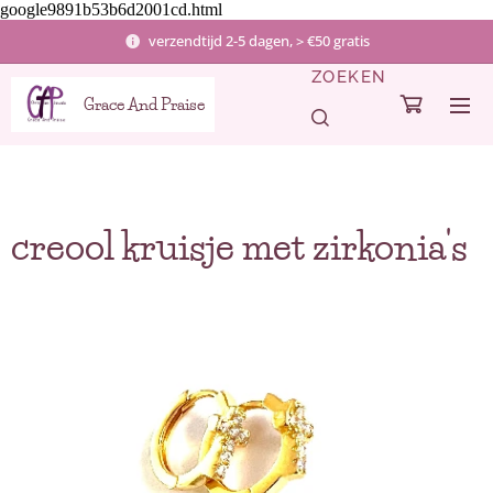
google9891b53b6d2001cd.html
verzendtijd 2-5 dagen, > €50 gratis
ZOEKEN
Grace And Praise
creool kruisje met zirkonia's