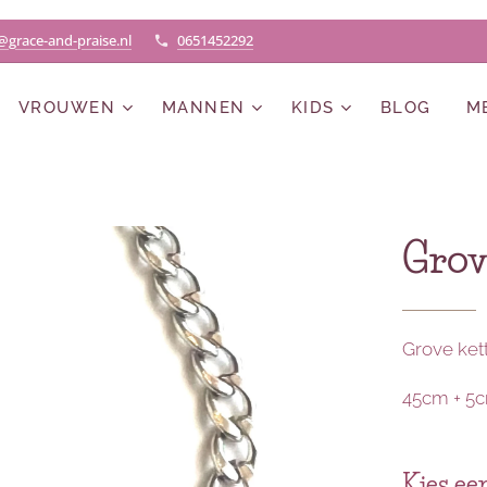
@grace-and-praise.nl
0651452292
VROUWEN
MANNEN
KIDS
BLOG
M
Grov
Grove kett
45cm + 5
Kies een