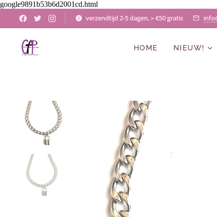
google9891b53b6d2001cd.html
verzendtijd 2-5 dagen, > €50 gratis
info
HOME
NIEUW!