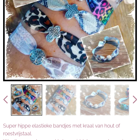
Super hippe elastieke bandjes met kraal van hout of
roestvrijstaal.