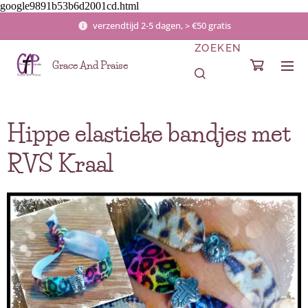
google9891b53b6d2001cd.html
verzendtijd 2-5 dagen, > €50 gratis
ZOEKEN
Grace And Praise
Hippe elastieke bandjes met
RVS Kraal