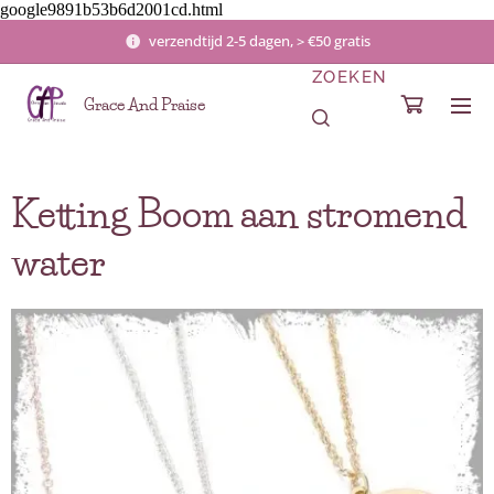
google9891b53b6d2001cd.html
verzendtijd 2-5 dagen, > €50 gratis
ZOEKEN
Grace And Praise
Ketting Boom aan stromend
water