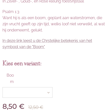
In Zilver- , Goud-, en Rosé kleurig roestvrijstaal
Psalm 1:3
Want hij is als een boom, geplant aan waterstromen, die
zijn vrucht geeft op zijn tijd, welks loof niet verwelkt, al wat
hij onderneemt, gelukt.
In deze link leest u de Chrstelijke betekenis van het
symbool van de "Boom"
Kies een variant:
Boo
m
8,50
€
12,50
€