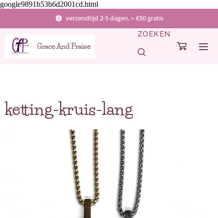
google9891b53b6d2001cd.html
verzendtijd 2-5 dagen, > €50 gratis
ZOEKEN
Grace And Praise
ketting-kruis-lang