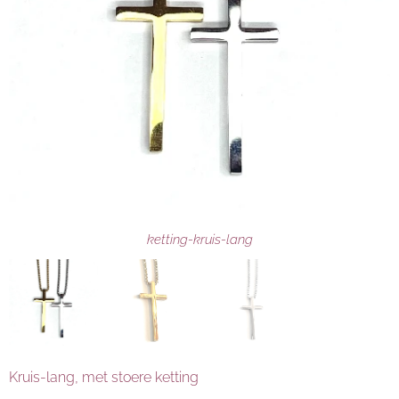
ketting-kruis-lang-goud
ketting-kruis-lang-zilver
ketting-kruis-lang
Kruis-lang, met stoere ketting