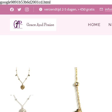
google9891b53b6d2001cd.html
verzendtijd 2-5 dagen, > €50 gratis
info
Grace And Praise
HOME
N