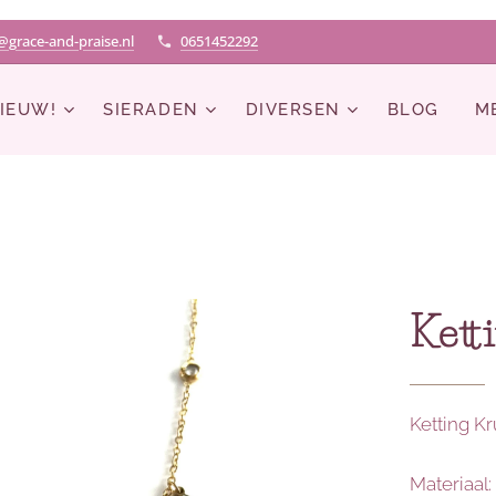
@grace-and-praise.nl
0651452292
IEUW!
SIERADEN
DIVERSEN
BLOG
M
Kett
Ketting Kr
Materiaal: