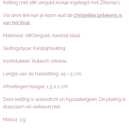
Ketting met 18K verguld kruisje ingelegd met Zirkonia's
Via deze link kan je lezen wat de
christelijke betekenis is
van het Kruis
Materiaal: 18KVerguld, roestvrij staal.
Sluitingstype: Karabijnsluiting.
Inzetstukken: Kubisch zirkonia.
Lengte van de halsketting: 45 + 5 cm.
Afmetingen hanger: 1,5 x 2 cm.
ketting-kruisje-zirkonia-goud-hals
ketting-kruisje-zirkonia-goud-hals
Deze ketting is waterdicht en hypoallergeen. De plating is
duurzaam en verkleurt niet.
Massa: 3 g