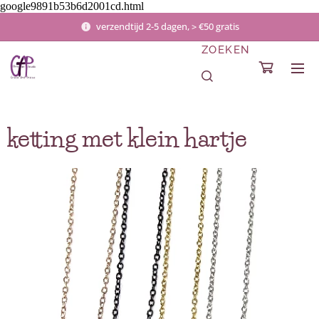
google9891b53b6d2001cd.html
verzendtijd 2-5 dagen, > €50 gratis
ZOEKEN
ketting met klein hartje