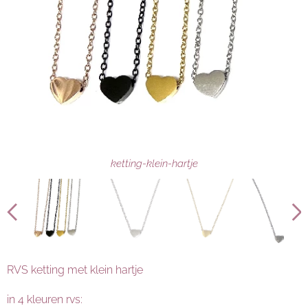
ketting-klein-hartje-rose-gold
ketting-klein-hartje-zwart
ketting-klein-hartje-goud
ketting-klein-hartje-zilver
ketting-klein-hartje
RVS ketting met klein hartje
in 4 kleuren rvs: