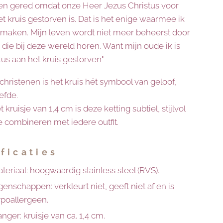
en gered omdat onze Heer Jezus Christus voor
t kruis gestorven is. Dat is het enige waarmee ik
l maken. Mijn leven wordt niet meer beheerst door
die bij deze wereld horen. Want mijn oude ik is
us aan het kruis gestorven"
christenen is het kruis hét symbool van geloof,
efde.
 kruisje van 1,4 cm is deze ketting subtiel, stijlvol
e combineren met iedere outfit.
ficaties
teriaal: hoogwaardig stainless steel (RVS).
genschappen: verkleurt niet, geeft niet af en is
poallergeen.
nger: kruisje van ca. 1,4 cm.