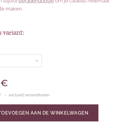
 stijlvol
sieradendoosje
om je cadeau helemaal
te maken.
 variant:
€
W
exclusief verzendkosten
TOEVOEGEN AAN DE WINKELWAGEN