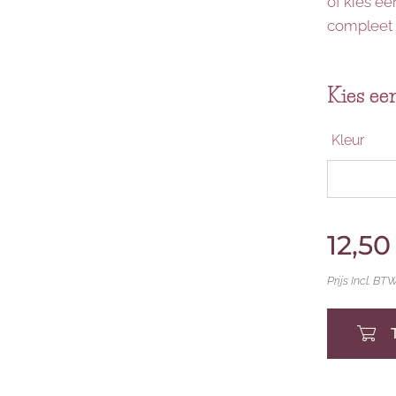
of kies een
compleet 
Kies een
Kleur
12,50
Prijs Incl. BT