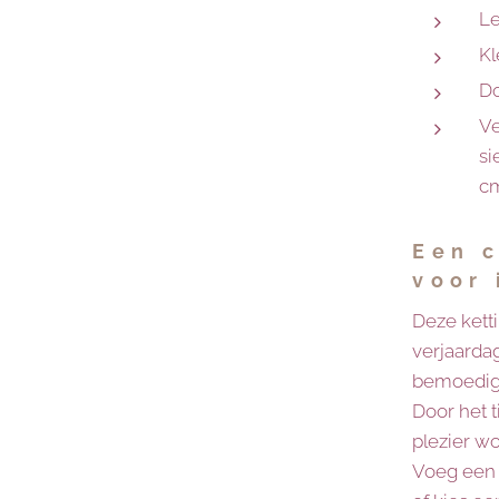
Le
Kl
Do
Ve
si
c
Een 
voor
Deze kett
verjaardag
bemoedig
Door het t
plezier w
Voeg een 