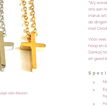
"Wij word
ons aan he
indruk wi
de dingen 
met Christ
Voor veel 
hoop en li
Dankzij het
en goed t
Speci
Ma
Ei
uisje-alle-kleuren
hy
Ha