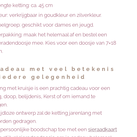
ngte ketting: ca. 45 cm
eur: verkrijgbaar in goudkleur en zilverkleur.
elgroep: geschikt voor dames en jeugd.
rpakking: maak het helemaal af en bestel een
eradendoosje mee. Kies voor een doosje van 7×18
m.
cadeau met veel betekenis
 iedere gelegenheid
ing met kruisje is een prachtig cadeau voor een
, doop, belijdenis, Kerst of om iemand te
en.
ijdloze ontwerp zal de ketting jarenlang met
orden gedragen.
persoonlijke boodschap toe met een
sieraadkaart