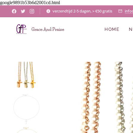
google9891b53b6d2001cd.html
verzendtijd 2-5 dagen, > €50 gratis
info
Grace And Praise
HOME
N