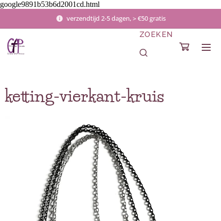
google9891b53b6d2001cd.html
verzendtijd 2-5 dagen, > €50 gratis
ZOEKEN
ketting-vierkant-kruis