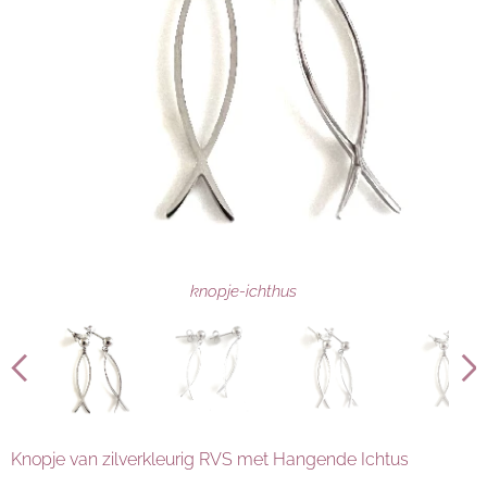
knopje-ichthus
knopje-ichtus
knopje-ichtus
knopje-ichtus
Knopje van zilverkleurig RVS met Hangende Ichtus