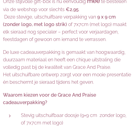
mee
Onze stijlvolle gift-box is nu eenvoudig
te bestellen
via de webshop voor slechts
€2,95
.
Deze stevige, uitschuifbare verpakking van
9 x 9 cm
(zonder logo, met logo strik)
of 7x7cm (met logo) maakt
elk sieraad nog specialer – perfect voor verjaardagen,
feestdagen of gewoon om iemand te verrassen.
De luxe cadeauverpakking is gemaakt van hoogwaardig,
duurzaam materiaal en heeft een chique uitstraling die
volledig past bij de kwaliteit van Grace And Praise.
Het uitschuifbare ontwerp zorgt voor een mooie presentatie
én beschermt je sieraad tijdens het geven.
Waarom kiezen voor de Grace And Praise
cadeauverpakking?
Stevig uitschuifbaar doosje (9×9 cm zonder logo,
of 7x7cm met logo)