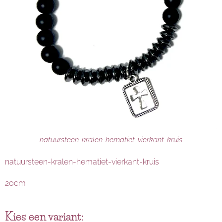
natuursteen-kralen-hematiet-vierkant-kruis
natuursteen-kralen-hematiet-vierkant-kruis
20cm
Kies een variant: