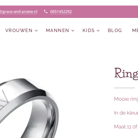
@grace-and-praise.nl
0651452292
VROUWEN
MANNEN
KIDS
BLOG
M
Ring
Mooie ring
In de kleu
Maat 11 0f