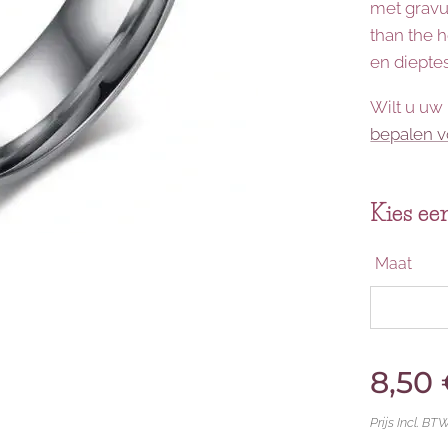
met gravu
than the 
en diepte
Wilt u uw
bepalen v
Kies een
Maat
8,50
Prijs Incl. BT