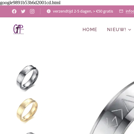
google9891b53b6d2001cd.html
verzendtijd 2-5 dagen, > €50 gratis
info
HOME
NIEUW!