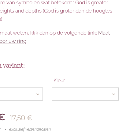
re van symbolen wat betekent : God is greater
heights and depths (God is groter dan de hoogtes
s)
 maat weten, klik dan op de volgende link:
Maat
oor uw ring
 variant:
Kleur
€
17,50
€
W
exclusief verzendkosten