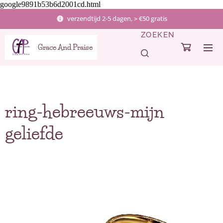
google9891b53b6d2001cd.html
verzendtijd 2-5 dagen, > €50 gratis
ZOEKEN
Grace And Praise
ring-hebreeuws-mijn
geliefde