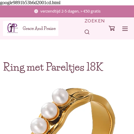
google9891b53b6d2001cd.html
verzendtijd 2-5 dagen, > €50 gratis
ZOEKEN
Grace And Praise
Ring met Pareltjes 18K