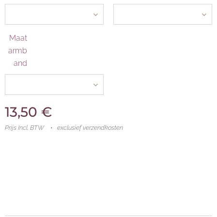
Maat
armb
and
13,50
€
Prijs Incl. BTW
exclusief verzendkosten