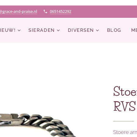
@grace-and-praise.nl
0651452292
IEUW!
SIERADEN
DIVERSEN
BLOG
M
Stoe
RVS
Stoere ar