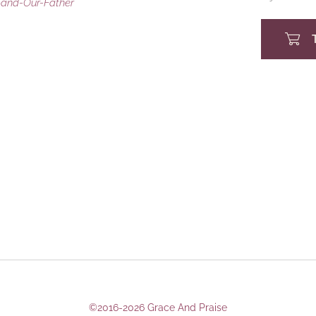
and-Our-Father
and-Our-Father
and-Our-Father
©2016-2026 Grace And Praise