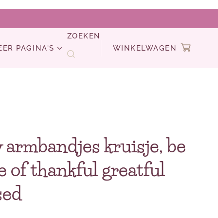
ZOEKEN
EER PAGINA'S
WINKELWAGEN
 armbandjes kruisje, be
e of thankful greatful
sed