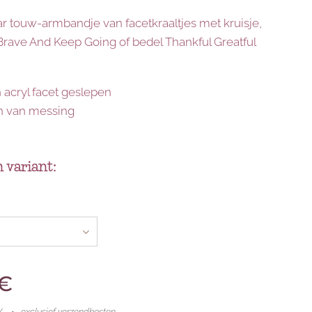
ar touw-armbandje van facetkraaltjes met kruisje,
Brave And Keep Going of bedel Thankful Greatful
n acryl facet geslepen
jn van messing
 variant:
€
W
exclusief verzendkosten