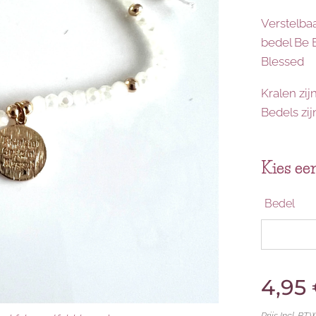
Verstelba
bedel Be 
Blessed
Kralen zij
Bedels zi
Kies een
Bedel
4,95
Prijs Incl. BT