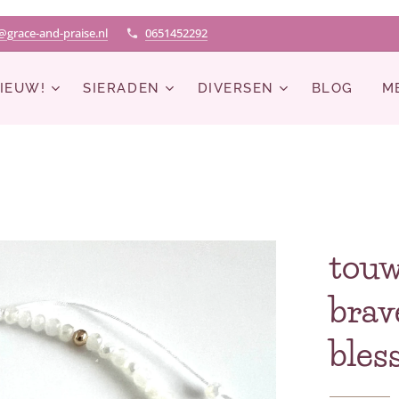
@grace-and-praise.nl
0651452292
IEUW!
SIERADEN
DIVERSEN
BLOG
M
touw
brav
bles