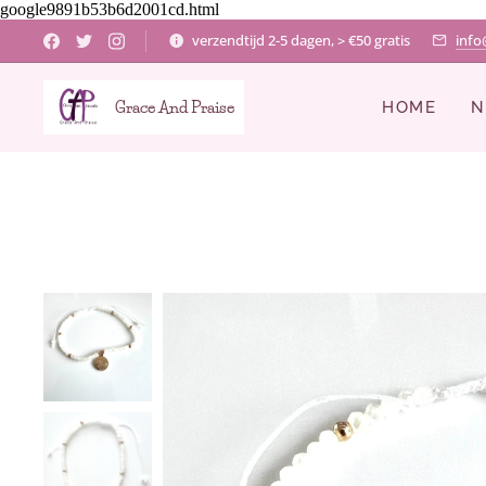
google9891b53b6d2001cd.html
verzendtijd 2-5 dagen, > €50 gratis
info
Grace And Praise
HOME
N